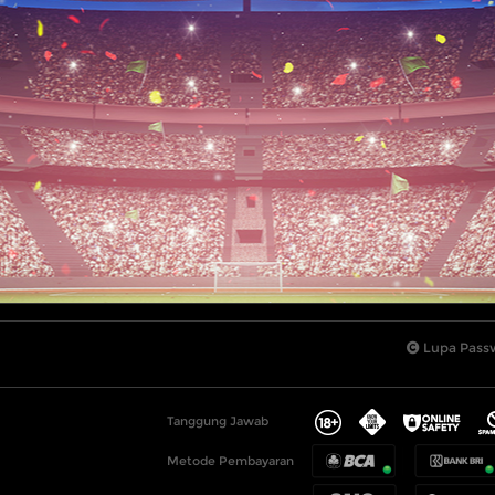
Lupa Passwo
Tanggung Jawab
Metode Pembayaran