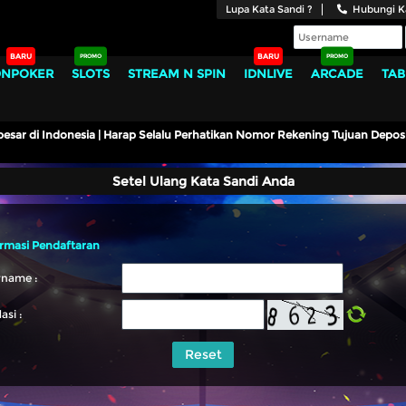
Lupa Kata Sandi ?
Hubungi K
BARU
BARU
PROMO
PROMO
DNPOKER
SLOTS
STREAM N SPIN
IDNLIVE
ARCADE
TAB
di Indonesia | Harap Selalu Perhatikan Nomor Rekening Tujuan Deposit ka
Setel Ulang Kata Sandi Anda
rmasi Pendaftaran
rname :
asi :
Reset